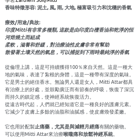
學名:
Earthern Soil/Mitti
香味特徵形容: 泥土, 風, 雨, 大地, 極富吸引力和沈穩的香氣
療效/用途/典故:
印度Mitti有非常多種類, 這款是由印度白檀香油和乾淨的恒
河焙燒土而組成
柔軟，滋養和舒緩，對治療油性皮膚非常有幫助
散發著土壤天然的氣息，可以捕捉到下雨時最純淨的香氣
從倫理上講，這是可持續獲得100％來自天然。這是一種大
地的氣味，表達了紮根的身體，這是一種帶有深度的氣味。
它是男士的絕佳香水。無論男人還是女人，Mitti Attar都具
有治療上的好處，並鼓勵廣泛而有節奏的呼吸，恢復了深沉
而持久的鎮定感，使神經系統恢復活力。
從遠古時代起，人們就已經知道它是一種良好的護膚元素。
它減少了皮膚上多餘的油脂和油膩感，使皮膚煥發柔嫩。
它也用於配製
止痛藥，尤其是與減輕月經痛
有關的藥物。
可以使用Mitti Attar來治療
喉嚨痛和放鬆神經系統
。