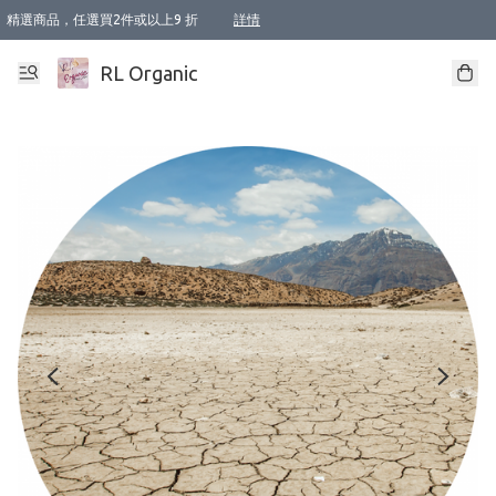
精選商品，任選買2件或以上9 折
詳情
XI周年優惠【新品自由選2件88折/3件85折】
XI周年優惠【Chakra 脈輪平衡自由選2件9折/3件85折/5件8折】
Florame 肌底自由選 2支9折 3支85折
XI周年優惠【蟲蟲退散 · 防衛結界﹞系列2件9折】
Sunki 任選2件95折
BIOFFICINA TOSCANA 任選2支9折 3支85折
Lamav 任選1件9折 2件85折
Mukti Organics 指定產品任選1件9折, 2件88折 3件85折
Intelligent Nutrients Skincare 任選2件9折
deodorant 任選2件88折
化妝品 任選2件95折
XI周年優惠【身心靈單品 任選2件9折/3件85折/5件8折】
XI周年優惠 【精油/香水 任選2件9折/3件85折/5件8折】
XI周年優惠【「關節到肌膚」全效養護 BODY OIL 組2件88折/3件85折】
XI周年優惠【夏日有機物理防曬套裝2件88折】
XI周年優惠【夏日潔面隨意選2件88折/3件85折】
XI周年優惠【逆齡奇蹟抗氧 11 自由選2件88折/3件85折/4件或以上8折】
新會員首次購物即享全單 95 折優惠！
成為VIP / VVIP 可享有生日月現金扣減獎賞優惠 !! 記得去賬户資料填上生日日期啦 !
選用順豐速運，滿$500 免運費
本地速遞 京東 送住宅/ 工商地址 $400 免運費
澳門訂單選用順豐速運，滿$800 免運費
詳情
詳情
詳情
詳情
詳情
詳情
詳情
詳情
詳情
詳情
詳情
詳情
詳情
詳情
詳情
詳情
詳情
RL Organic