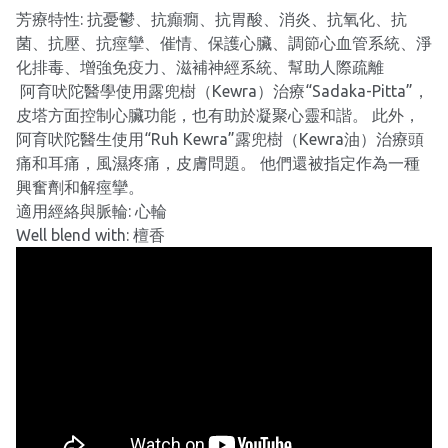
芳療特性: 抗憂鬱、抗癲癇、抗胃酸、消炎、抗氧化、抗
菌、抗壓、抗痙攣、催情、保護心臟、調節心血管系統、淨
化排毒、增強免疫力、滋補神經系統、幫助人際疏離
阿育吠陀醫學使用露兜樹（Kewra）治療“Sadaka-Pitta”，
皮塔方面控制心臟功能，也有助於凝聚心靈和諧。 此外，
阿育吠陀醫生使用“Ruh Kewra”露兜樹（Kewra油）治療頭
痛和耳痛，風濕疼痛，皮膚問題。 他們還被指定作為一種
興奮劑和解痙攣。
適用經絡與脈輪: 心輪
Well blend with: 檀香