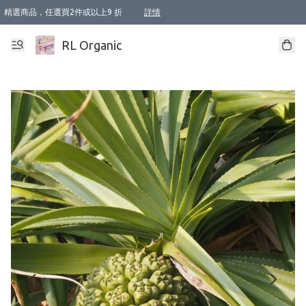
精選商品，任選買2件或以上9 折
詳情
XI周年優惠【新品自由選2件88折/3件85折】
XI周年優惠【Chakra 脈輪平衡自由選2件9折/3件85折/5件8折】
Florame 肌底自由選 2支9折 3支85折
XI周年優惠【蟲蟲退散 · 防衛結界﹞系列2件9折】
Sunki 任選2件95折
BIOFFICINA TOSCANA 任選2支9折 3支85折
Lamav 任選1件9折 2件85折
Mukti Organics 指定產品任選1件9折, 2件88折 3件85折
Intelligent Nutrients Skincare 任選2件9折
deodorant 任選2件88折
化妝品 任選2件95折
XI周年優惠【身心靈單品 任選2件9折/3件85折/5件8折】
XI周年優惠 【精油/香水 任選2件9折/3件85折/5件8折】
XI周年優惠【「關節到肌膚」全效養護 BODY OIL 組2件88折/3件85折】
XI周年優惠【夏日有機物理防曬套裝2件88折】
XI周年優惠【夏日潔面隨意選2件88折/3件85折】
XI周年優惠【逆齡奇蹟抗氧 11 自由選2件88折/3件85折/4件或以上8折】
新會員首次購物即享全單 95 折優惠！
成為VIP / VVIP 可享有生日月現金扣減獎賞優惠 !! 記得去賬户資料填上生日日期啦 !
選用順豐速運，滿$500 免運費
本地速遞 京東 送住宅/ 工商地址 $400 免運費
澳門訂單選用順豐速運，滿$800 免運費
詳情
詳情
詳情
詳情
詳情
詳情
詳情
詳情
詳情
詳情
詳情
詳情
詳情
詳情
詳情
詳情
詳情
RL Organic