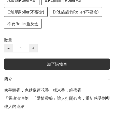
A:玻璃Roller+盒
B:RL貓貓竹Roller+盒
C:玻璃Roller(不要盒)
D:RL貓貓竹Roller(不要盒)
不要Roller瓶及盒
數量
−
+
加至購物車
簡介
−
像芋頭香，也點像蓮花香，糯米香，蜂蜜香

「靈魂清涼劑」「愛情靈藥」讓人打開心房，重新感受到與
他人的連結