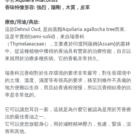
學名:
Aquilera Mlaconsis
香味特徵形容: 強烈，陽剛，木質，皮革
療效/用途/典故:
這款Dehnul Oud, 是由蒸餾Aquilaria agallocha tree而來.
這是半實樹(semi-solid)，來自瑞香科
（Thymelaeaceae），主要產於印度阿薩姆(Assam)的叢林
中。從這種植物中獲得的香油具有豐富的治療性能，自古以
來就用於治療多種疾病。它的香氣非常持久。
瑞香科沉香樹對於生存環境的要求非常嚴苛，對生長環境中
的土壤、溫度、濕度等有很高的要求，移至到條件不具備的
地方便難以生存，而且結香過程很慢，所以沉香樹結香的比
率是非常低的。
它可以讓您耳目一新，這就是為什麼它被認為是用於芳香療
法的最佳香油之一。
它可以使您放鬆身心，用於減輕精神壓力，焦慮，緊張，沮
喪和其他。