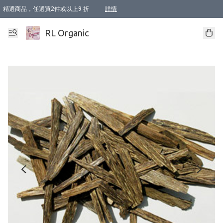
精選商品，任選買2件或以上9 折
詳情
XI周年優惠【新品自由選2件88折/3件85折】
XI周年優惠【Chakra 脈輪平衡自由選2件9折/3件85折/5件8折】
Florame 肌底自由選 2支9折 3支85折
XI周年優惠【蟲蟲退散 · 防衛結界﹞系列2件9折】
Sunki 任選2件95折
BIOFFICINA TOSCANA 任選2支9折 3支85折
Lamav 任選1件9折 2件85折
Mukti Organics 指定產品任選1件9折, 2件88折 3件85折
Intelligent Nutrients Skincare 任選2件9折
deodorant 任選2件88折
化妝品 任選2件95折
XI周年優惠【身心靈單品 任選2件9折/3件85折/5件8折】
XI周年優惠 【精油/香水 任選2件9折/3件85折/5件8折】
XI周年優惠【「關節到肌膚」全效養護 BODY OIL 組2件88折/3件85折】
XI周年優惠【夏日有機物理防曬套裝2件88折】
XI周年優惠【夏日潔面隨意選2件88折/3件85折】
XI周年優惠【逆齡奇蹟抗氧 11 自由選2件88折/3件85折/4件或以上8折】
新會員首次購物即享全單 95 折優惠！
成為VIP / VVIP 可享有生日月現金扣減獎賞優惠 !! 記得去賬户資料填上生日日期啦 !
選用順豐速運，滿$500 免運費
本地速遞 京東 送住宅/ 工商地址 $400 免運費
澳門訂單選用順豐速運，滿$800 免運費
詳情
詳情
詳情
詳情
詳情
詳情
詳情
詳情
詳情
詳情
詳情
詳情
詳情
詳情
詳情
詳情
詳情
RL Organic