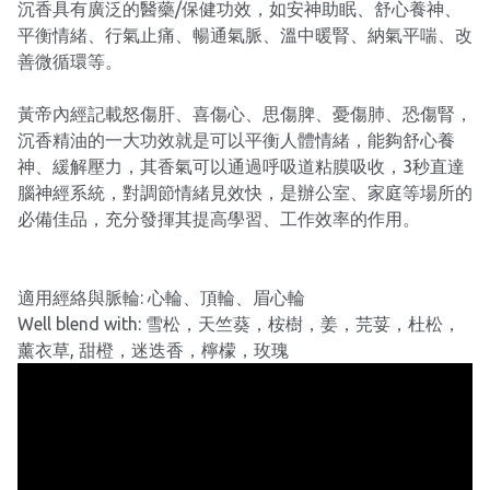
沉香具有廣泛的醫藥/保健功效，如安神助眠、舒心養神、
平衡情緒、行氣止痛、暢通氣脈、溫中暖腎、納氣平喘、改
善微循環等。
黃帝內經記載怒傷肝、喜傷心、思傷脾、憂傷肺、恐傷腎，
沉香精油的一大功效就是可以平衡人體情緒，能夠舒心養
神、緩解壓力，其香氣可以通過呼吸道粘膜吸收，3秒直達
腦神經系統，對調節情緒見效快，是辦公室、家庭等場所的
必備佳品，充分發揮其提高學習、工作效率的作用。
適用經絡與脈輪: 心輪、頂輪、眉心輪
Well blend with: 雪松，天竺葵，桉樹，姜，芫荽，杜松，
薰衣草, 甜橙，迷迭香，檸檬，玫瑰