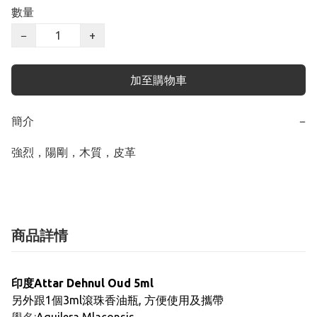
數量
−
+
加至購物車
簡介
−
強烈，陽剛，木質，皮革
商品詳情
印度Attar
Dehnul Oud
5ml
另外跟1個3ml滾珠香油瓶, 方便使用及攜帶