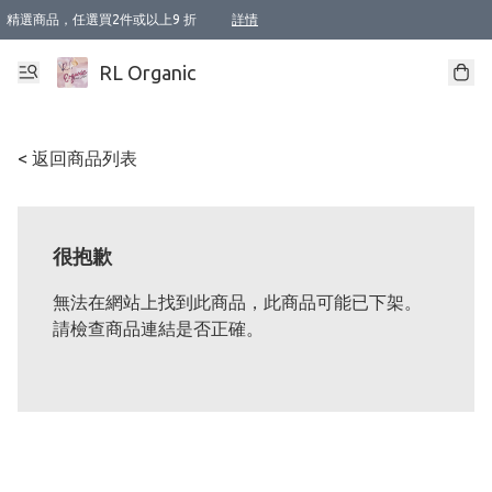
精選商品，任選買2件或以上9 折
詳情
XI周年優惠【新品自由選2件88折/3件85折】
XI周年優惠【Chakra 脈輪平衡自由選2件9折/3件85折/5件8折】
Florame 肌底自由選 2支9折 3支85折
XI周年優惠【蟲蟲退散 · 防衛結界﹞系列2件9折】
Sunki 任選2件95折
BIOFFICINA TOSCANA 任選2支9折 3支85折
Lamav 任選1件9折 2件85折
Mukti Organics 指定產品任選1件9折, 2件88折 3件85折
Intelligent Nutrients Skincare 任選2件9折
deodorant 任選2件88折
化妝品 任選2件95折
XI周年優惠【身心靈單品 任選2件9折/3件85折/5件8折】
XI周年優惠 【精油/香水 任選2件9折/3件85折/5件8折】
XI周年優惠【「關節到肌膚」全效養護 BODY OIL 組2件88折/3件85折】
XI周年優惠【夏日有機物理防曬套裝2件88折】
XI周年優惠【夏日潔面隨意選2件88折/3件85折】
XI周年優惠【逆齡奇蹟抗氧 11 自由選2件88折/3件85折/4件或以上8折】
新會員首次購物即享全單 95 折優惠！
成為VIP / VVIP 可享有生日月現金扣減獎賞優惠 !! 記得去賬户資料填上生日日期啦 !
選用順豐速運，滿$500 免運費
本地速遞 京東 送住宅/ 工商地址 $400 免運費
澳門訂單選用順豐速運，滿$800 免運費
詳情
詳情
詳情
詳情
詳情
詳情
詳情
詳情
詳情
詳情
詳情
詳情
詳情
詳情
詳情
詳情
詳情
RL Organic
< 返回商品列表
很抱歉
無法在網站上找到此商品，此商品可能已下架。
請檢查商品連結是否正確。