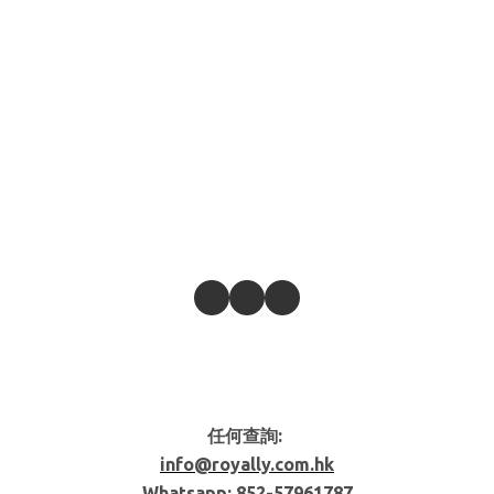
任何查詢:
info@royally.com.hk
Whatsapp: 852-
57961787