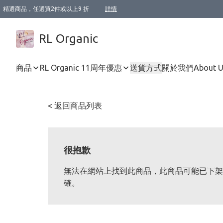
精選商品，任選買2件或以上9 折
詳情
XI周年優惠【新品自由選2件88折/3件85折】
XI周年優惠【Chakra 脈輪平衡自由選2件9折/3件85折/5件8折】
Florame 肌底自由選 2支9折 3支85折
XI周年優惠【蟲蟲退散 · 防衛結界﹞系列2件9折】
Sunki 任選2件95折
BIOFFICINA TOSCANA 任選2支9折 3支85折
Lamav 任選1件9折 2件85折
Mukti Organics 指定產品任選1件9折, 2件88折 3件85折
Intelligent Nutrients Skincare 任選2件9折
deodorant 任選2件88折
化妝品 任選2件95折
XI周年優惠【身心靈單品 任選2件9折/3件85折/5件8折】
XI周年優惠 【精油/香水 任選2件9折/3件85折/5件8折】
XI周年優惠【「關節到肌膚」全效養護 BODY OIL 組2件88折/3件85折】
XI周年優惠【夏日有機物理防曬套裝2件88折】
XI周年優惠【夏日潔面隨意選2件88折/3件85折】
XI周年優惠【逆齡奇蹟抗氧 11 自由選2件88折/3件85折/4件或以上8折】
新會員首次購物即享全單 95 折優惠！
成為VIP / VVIP 可享有生日月現金扣減獎賞優惠 !! 記得去賬户資料填上生日日期啦 !
選用順豐速運，滿$500 免運費
本地速遞 京東 送住宅/ 工商地址 $400 免運費
澳門訂單選用順豐速運，滿$800 免運費
詳情
詳情
詳情
詳情
詳情
詳情
詳情
詳情
詳情
詳情
詳情
詳情
詳情
詳情
詳情
詳情
詳情
RL Organic
商品
RL Organic 11周年優惠
送貨方式
關於我們
About 
< 返回商品列表
很抱歉
無法在網站上找到此商品，此商品可能已下架
確。